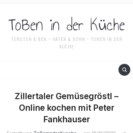
ToBen in der Küche
TORSTEN & BEN – VATER & SOHN – TOBEN IN DER
KÜCHE
Zillertaler Gemüsegröstl –
Online kochen mit Peter
Fankhauser