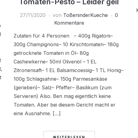
Tomaten-Pesto – Leider geil
27/11/2020
von
ToBeninderKueche
0
Kommentare
e
l
Zutaten für 4 Personen – 400g Rigatoni–
300g Champignons– 10 Kirschtomaten– 180g
getrocknete Tomaten in Öl– 80g
t
Cashewkerne– 50ml Olivenöl – 1 EL
,
Zitronensaft– 1 EL Balsamicoessig– 1 TL Honig–
t
100g Schlagsahne– 150g Parmesankäse
(gerieben)– Salz– Pfeffer– Basilikum (zum
Servieren) Also. Ben mag eigentlich keine
Tomaten. Aber bei diesem Gericht macht er
eine Ausnahme. […]
WEITERLESEN