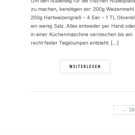
Um den Nudelteig für die frischen Nudelplatt
zu machen, benötigen wir: 200g Weizenmehl
200g Hartweizengrieß – 4 Eier – 1 TL Olivenöl
ein wenig Salz. Alles entweder per Hand ode
in einer Küchenmaschine vermischen bis ein
recht fester Teigklumpen entsteht. […]
WEITERLESEN
BEITRAGSNAVIGATION
← ZU