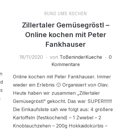
RUND UMS KOCHEN
Zillertaler Gemüsegröstl –
Online kochen mit Peter
Fankhauser
18/11/2020
von
ToBeninderKueche
0
Kommentare
An
Online kochen mit Peter Fankhauser. Immer
nd
wieder ein Erlebnis 🙂 Organisiert von Olav.
Es
Heute haben wir zusammen „Zillertaler
s
Gemüsegröstl“ gekocht. Das war SUPER!!!!!!!
Die Einkaufsliste sah wie folgt aus: 4 größere
Kartoffeln (festkochend) – 1 Zwiebel – 2
Knoblauchzehen – 200g Hokkaidokürbis –