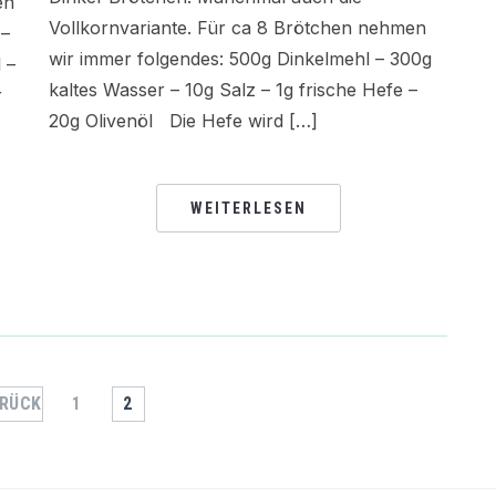
en
Vollkornvariante. Für ca 8 Brötchen nehmen
 –
wir immer folgendes: 500g Dinkelmehl – 300g
 –
kaltes Wasser – 10g Salz – 1g frische Hefe –
r
20g Olivenöl Die Hefe wird […]
WEITERLESEN
RÜCK
1
2