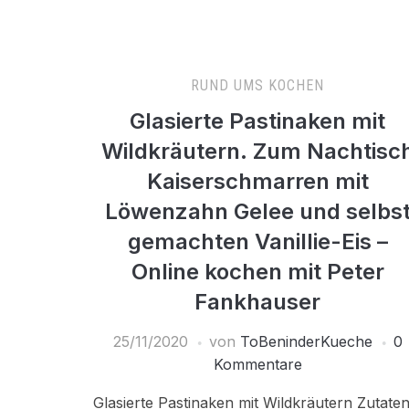
RUND UMS KOCHEN
Glasierte Pastinaken mit
Wildkräutern. Zum Nachtisc
Kaiserschmarren mit
Löwenzahn Gelee und selbs
gemachten Vanillie-Eis –
Online kochen mit Peter
Fankhauser
25/11/2020
von
ToBeninderKueche
0
Kommentare
Glasierte Pastinaken mit Wildkräutern Zutate