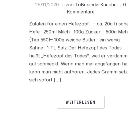
29/11/2020
von
ToBeninderKueche
0
Kommentare
Zutaten für einen Hefezopf – ca. 20g frisch
Hefe– 250ml Milch– 100g Zucker – 500g Meh
(Typ 550)– 100g weiche Butter– ein wenig
Sahne– 1 TL Salz Der Hefezopf des Todes
heißt „Hefezopf des Todes“, weil er verdamm
gut schmeckt. Wenn man mal angefangen hat
kann man nicht aufhören. Jedes Gramm setz
sich sofort […]
WEITERLESEN