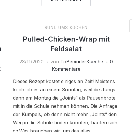
RUND UMS KOCHEN
Pulled-Chicken-Wrap mit
h
Feldsalat
23/11/2020
von
ToBeninderKueche
0
t
Kommentare
Dieses Rezept kostet einiges an Zeit! Meistens
koch ich es an einem Sonntag, weil die Jungs
dann am Montag die „Joints“ als Pausenbrote
mit in die Schule nehmen können. Die Anfrage
der Kumpels, ob denn nicht mehr „Joints“ den
Weg in die Schule finden könnten, häufen sich
n
🙂 Was brauchen wir, um das alles