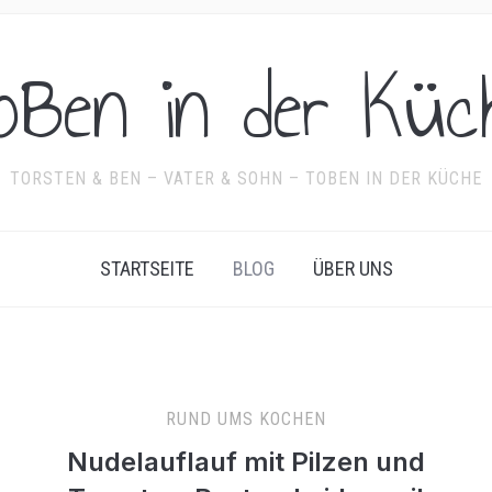
oBen in der Küc
TORSTEN & BEN – VATER & SOHN – TOBEN IN DER KÜCHE
STARTSEITE
BLOG
ÜBER UNS
RUND UMS KOCHEN
Nudelauflauf mit Pilzen und